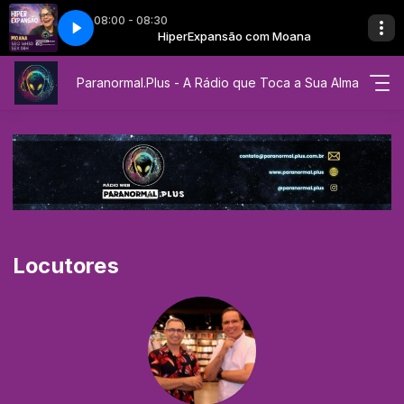
08:00 - 08:30
o com Moana
xpansão - Moana
om Teresa Ferrini
HiperExpansão com Moana
EP 19 - HiperExpansão - Moana
Entre Bruxas com Teresa Ferrini
Paranormal.Plus - A Rádio que Toca a Sua Alma
Locutores