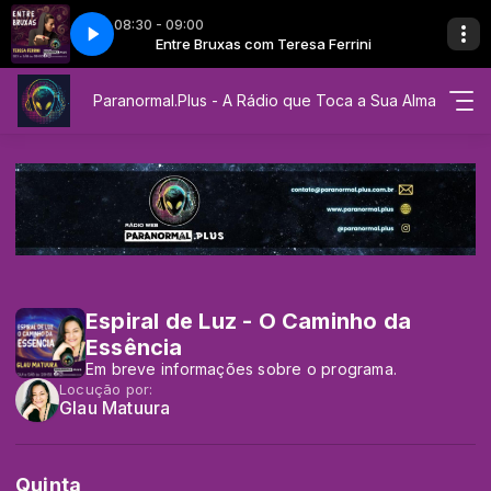
08:30 - 09:00
resa Ferrini
 - Teresa Ferrini
Entre Bruxas com Teresa Ferrini
EP 03 - Entre Bruxas - Teresa Ferrini
Paranormal.Plus - A Rádio que Toca a Sua Alma
Espiral de Luz - O Caminho da
Essência
Em breve informações sobre o programa.
Locução por:
Glau Matuura
Quinta